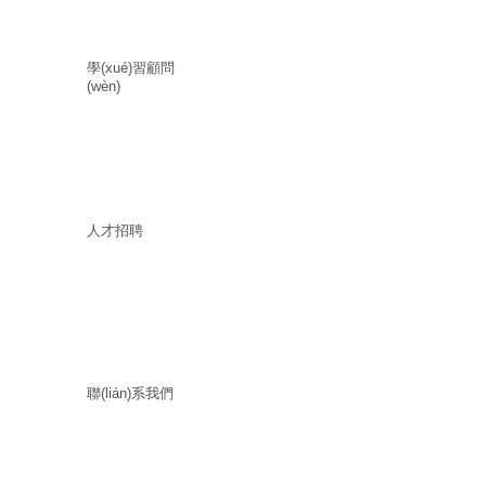
學(xué)習顧問
(wèn)
人才招聘
聯(lián)系我們