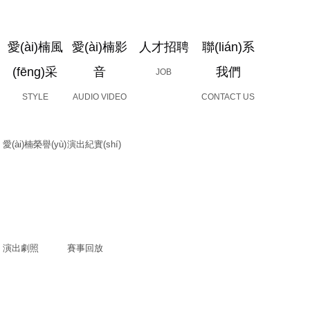
愛(ài)楠風
愛(ài)楠影
人才招聘
聯(lián)系
(fēng)采
音
我們
JOB
STYLE
AUDIO VIDEO
CONTACT US
愛(ài)楠榮譽(yù)
演出紀實(shí)
演出劇照
賽事回放