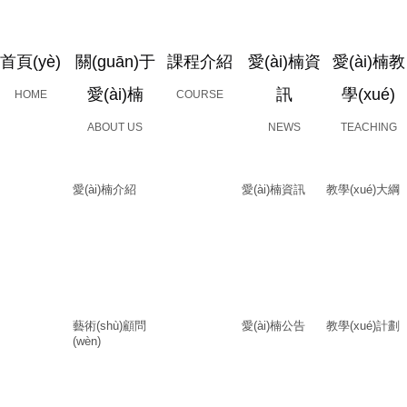
首頁(yè)
關(guān)于
課程介紹
愛(ài)楠資
愛(ài)楠教
愛(ài)楠
訊
學(xué)
HOME
COURSE
ABOUT US
NEWS
TEACHING
愛(ài)楠介紹
愛(ài)楠資訊
教學(xué)大綱
藝術(shù)顧問
愛(ài)楠公告
教學(xué)計劃
(wèn)