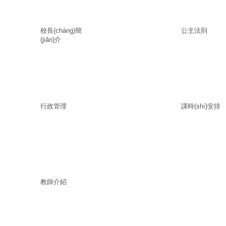
校長(cháng)簡
公主法則
(jiǎn)介
行政管理
課時(shí)安排
教師介紹