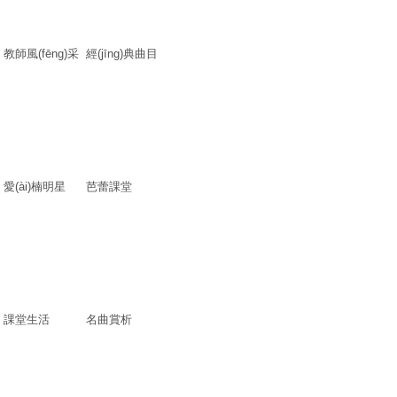
教師風(fēng)采
經(jīng)典曲目
愛(ài)楠明星
芭蕾課堂
課堂生活
名曲賞析